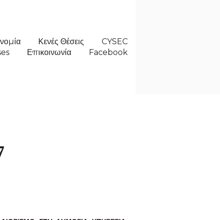
νομία
Κενές Θέσεις
CYSEC
ses
Επικοινωνία
Facebook
7