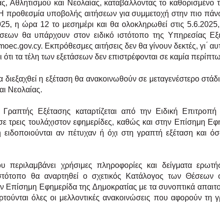
ς, Αθλητισμού και Νεολαίας, καταβάλλοντας το καθορισμένο
 Η προθεσμία υποβολής αιτήσεων για
συμμετοχή στην πιο πάν
2025, η ώρα 12
το μεσημέρι και θα ολοκληρωθεί στις 5.6.2025,
ήσεων θα υπάρχουν στον ειδικό ιστότοπο της Υπηρεσίας Εξ
.moec.gov.cy. Εκπρόθεσμες αιτήσεις δεν θα γίνουν δεκτές, γι ́ α
ι ότι τα τέλη των εξετάσεων δεν επιστρέφονται σε καμία περίπτ
θα διεξαχθεί η εξέταση θα ανακοινωθούν σε μεταγενέστερο στά
αι Νεολαίας.
 Γραπτής Εξέτασης καταρτίζεται από την Ειδική Επιτροπή
σε τρεις τουλάχιστον εφημερίδες, καθώς και στην Επίσημη Ε
ειδοποιούνται αν πέτυχαν ή όχι στη γραπτή εξέταση και
όσ
που περιλαμβάνει χρήσιμες πληροφορίες και δείγματα ερω
ιο ιστότοπο θα αναρτηθεί ο σχετικός Κατάλογος των Θέσεων
ν Επίσημη Εφημερίδα της Δημοκρατίας με τα συνοπτικά
απαιτο
ρτούνται όλες οι μελλοντικές ανακοινώσεις
που αφορούν τη γ