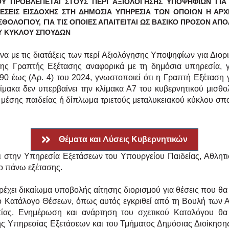
ΟΥ ΠΡΟΒΛΕΠΕΤΑΙ ΣΤΟΥΣ ΠΕΡΙ ΑΞΙΟΛΟΓΗΣΗΣ ΥΠΟΨΗΦΙΩΝ ΓΙΑ
ΘΕΣΕΙΣ ΕΙΣΔΟΧΗΣ ΣΤΗ ΔΗΜΟΣΙΑ ΥΠΗΡΕΣΙΑ ΤΩΝ
ΟΠΟΙΩΝ Η ΑΡΧ
ΘΟΛΟΓΙΟΥ, ΓΙΑ ΤΙΣ
ΟΠΟΙΕΣ ΑΠΑΙΤΕΙΤΑΙ ΩΣ ΒΑΣΙΚΟ ΠΡΟΣΟΝ ΑΠΟ
Υ ΚΥΚΛΟΥ ΣΠΟΥΔΩΝ
να με τις διατάξεις των περί Αξιολόγησης Υποψηφίων για Διο
 της Γραπτής Εξέτασης αναφορικά με τη δημόσια υπηρεσία, 
0 έως (Αρ. 4) του 2024, γνωστοποιεί ότι η Γραπτή
Εξέταση γ
ίμακα δεν υπερβαίνει την κλίμακα Α7
του κυβερνητικού μισθολ
 μέσης παιδείας ή
δίπλωμα τριετούς μεταλυκειακού κύκλου σπο
Θέματα και Λύσεις Κυβερνητικών
ει στην Υπηρεσία Εξετάσεων του Υπουργείου Παιδείας, Αθλητ
ο πάνω εξέτασης.
αρέχει δικαίωμα υποβολής αίτησης διορισμού για θέσεις που 
κό Κατάλογο Θέσεων, όπως αυτός εγκριθεί από τη Βουλή των
Α
ίας. Ενημέρωση και ανάρτηση του σχετικού
Καταλόγου θα 
ης Υπηρεσίας Εξετάσεων και του
Τμήματος Δημόσιας Διοίκηση