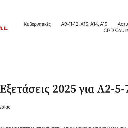
Κυβερνητικές
Α9-11-12, Α13, Α14, Α15
Αστυ
CPD Cour
Εξετάσεις 2025 για Α2-5-
εσίας