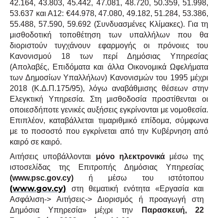
42.164, 43.803, 45.442, 47.081, 48.720, 50.359, 51.998,
53.637 και Α12: €44.978, 47.080, 49.182, 51.284, 53.386,
55.488, 57.590, 59.692 (Συνδυασμένες Κλίμακες). Για τη
μισθοδοτική τοποθέτηση των υπαλλήλων που θα
διοριστούν τυγχάνουν εφαρμογής οι πρόνοιες του
Κανονισμού 18 των περί Δημόσιας Υπηρεσίας
(Απολαβές, Επιδόματα και άλλα Οικονομικά Ωφελήματα
των Δημοσίων Υπαλλήλων) Κανονισμών του 1995 μέχρι
2018 (Κ.Δ.Π.175/95), λόγω αναβάθμισης θέσεων στην
Ελεγκτική Υπηρεσία. Στη μισθοδοσία προστίθενται οι
οποιεσδήποτε γενικές αυξήσεις εγκρίνονται με νομοθεσία.
Επιπλέον, καταβάλλεται τιμαριθμικό επίδομα, σύμφωνα
με το ποσοστό που εγκρίνεται από την Κυβέρνηση από
καιρό σε καιρό.
Αιτήσεις υποβάλλονται
μόνο ηλεκτρονικά
μέσω της
ιστοσελίδας της Επιτροπής Δημόσιας Υπηρεσίας
(
www
.
psc
.
gov
.
cy
)
ή μέσω του ιστότοπου
(
www
.
gov
.
cy
)
στη θεματική ενότητα «Εργασία και
Ασφάλιση-> Αιτήσεις-> Διορισμός ή προαγωγή στη
Δημόσια Υπηρεσία» μέχρι την
Παρασκευή, 22