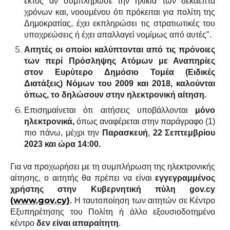
εκτός αν συμπλήρωσε την ηλικία των δεκαεπτά
χρόνων και, νοουμένου ότι πρόκειται για πολίτη της
Δημοκρατίας, έχει εκπληρώσει τις στρατιωτικές του
υποχρεώσεις ή έχει απαλλαγεί νομίμως από αυτές".
Αιτητές οι οποίοι καλύπτονται από τις πρόνοιες
των περί Πρόσληψης Ατόμων με Αναπηρίες
στον Ευρύτερο Δημόσιο Τομέα (Ειδικές
Διατάξεις) Νόμων του 2009 και 2018, καλούνται
όπως, το δηλώσουν στην ηλεκτρονική αίτηση.
Επισημαίνεται ότι αιτήσεις υποβάλλονται
μόνο
ηλεκτρονικά,
όπως αναφέρεται στην παράγραφο (1)
πιο πάνω, μέχρι την
Παρασκευή
,
22 Σεπτεμβρίου
2023 και ώρα 14:00.
Για να προχωρήσει με τη συμπλήρωση της ηλεκτρονικής
αίτησης, ο αιτητής θα πρέπει να είναι
εγγεγραμμένος
χρήστης στην Κυβερνητική πύλη
gov
.
cy
(
www
.
gov
.
cy
)
.
Η ταυτοποίηση των αιτητών σε Κέντρο
Εξυπηρέτησης του Πολίτη ή άλλο εξουσιοδοτημένο
κέντρο
δεν είναι απαραίτητη
.