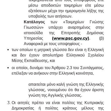
μέσω αποδεκτών τεκμηρίων είτε μέσω
εξετάσεων μέχρι την ημερομηνία λήξης της
υποβολής των αιτήσεων.
Κατάλογος
των «Τεκμηρίων Γνώσης
Γλωσσών» υπάρχει αναρτημένος στην
ιστοσελίδα της Επιτροπής Δημόσιας
(
www
.
psc
.
gov
.
cy
)
Υπηρεσίας
. (β)
Αναφορικά με τους υποψηφίους -
των οποίων η μητρική γλώσσα δεν είναι η Ελληνική
και δεν έχουν απολυτήριο Ελληνικού Σχολείου
Μέσης Εκπαίδευσης, και
οι οποίοι, δυνάμει του Άρθρου 2.3 του Συντάγματος,
επέλεξαν να ανήκουν στην Ελληνική κοινότητα,
απαιτείται μόνο καλή γνώση της Ελληνικής
γλώσσας, νοουμένου ότι θα έχουν άριστη
γνώση της Αγγλικής γλώσσας.
Οι αιτητές πρέπει να είναι πολίτες της Κυπριακής
Δημοκρατίας ή πολίτες κράτους μέλους της